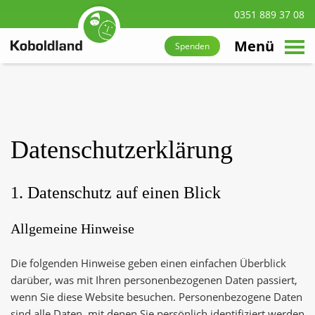
0351 889 37 08
suchen
Zum
Hauptinhalt
Menü
Spenden
navigieren
Datenschutzerklärung
1. Datenschutz auf einen Blick
Allgemeine Hinweise
Die folgenden Hinweise geben einen einfachen Überblick
darüber, was mit Ihren personenbezogenen Daten passiert,
wenn Sie diese Website besuchen. Personenbezogene Daten
sind alle Daten, mit denen Sie persönlich identifiziert werden