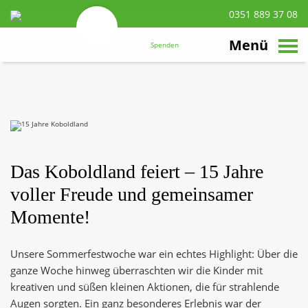
0351 889 37 08
suchen
Zum
Hauptinhalt
Menü
Spenden
navigieren
Das Koboldland feiert – 15 Jahre
voller Freude und gemeinsamer
Momente!
Unsere Sommerfestwoche war ein echtes Highlight: Über die
ganze Woche hinweg überraschten wir die Kinder mit
kreativen und süßen kleinen Aktionen, die für strahlende
Augen sorgten. Ein ganz besonderes Erlebnis war der