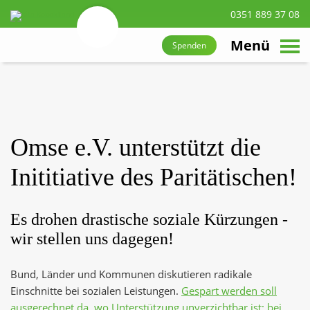
0351 889 37 08
suchen
Zum
Hauptinhalt
Menü
Spenden
navigieren
Omse e.V. unterstützt die
Inititiative des Paritätischen!
Es drohen drastische soziale Kürzungen -
wir stellen uns dagegen!
Bund, Länder und Kommunen diskutieren radikale
Einschnitte bei sozialen Leistungen.
Gespart werden soll
ausgerechnet da, wo Unterstützung unverzichtbar ist: bei